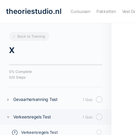
theoriestudio.nl
Cursussen
Pakketten
Veel G
Back to Training
X
0% Complete
0
/
0
Steps
Gevaarherkenning Test
1 Quiz
Verkeersregels Test
1 Quiz
Verkeersregels Test