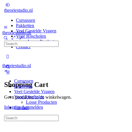
theoriestudio.nl
Cursussen
Pakketten
Veel Gestelde Vragen
theoriestudio.nl
Voor Rijscholen
Losse Producten
Search
Contact
for:
theoriestudio.nl
Cursussen
Shopping Cart
Pakketten
Veel Gestelde Vragen
Voor Rijscholen
Geen producten in de winkelwagen.
Losse Producten
Inloggen
Aanmelden
Contact
Search
for: